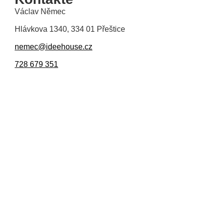
Václav Němec
Hlávkova 1340, 334 01 Přeštice
nemec@ideehouse.cz
728 679 351