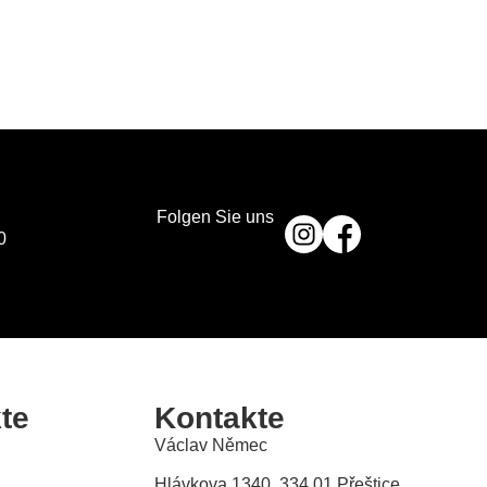
Folgen Sie uns
0
te
Kontakte
Václav Němec
Hlávkova 1340, 334 01 Přeštice