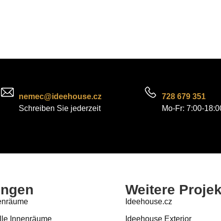
nemec@ideehouse.cz
728 679 351
Schreiben Sie jederzeit
Mo-Fr: 7:00-18:0
ungen
Weitere Projek
nenräume
Ideehouse.cz
le Innenräume
Ideehouse Exterior