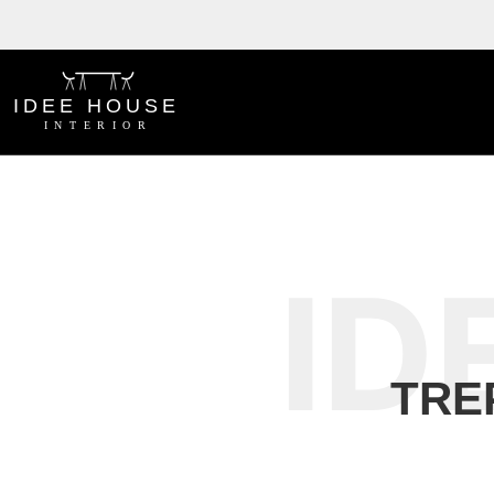
ID
TRE