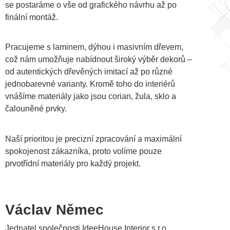
se postaráme o vše od grafického návrhu až po
finální montáž.
Pracujeme s laminem, dýhou i masivním dřevem,
což nám umožňuje nabídnout široký výběr dekorů –
od autentických dřevěných imitací až po různé
jednobarevné varianty. Kromě toho do interiérů
vnášíme materiály jako jsou corian, žula, sklo a
čalouněné prvky.
Naší prioritou je precizní zpracování a maximální
spokojenost zákazníka, proto volíme pouze
prvotřídní materiály pro každý projekt.
Václav Němec
Jednatel společnosti IdeeHouse Interior s.r.o.