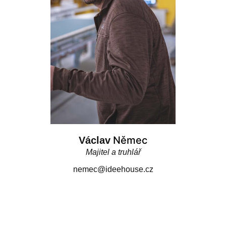
Němec
Václav
Majitel a truhlář
nemec@ideehouse.cz