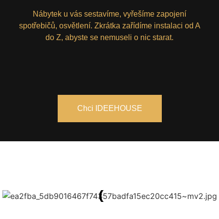
Nábytek u vás sestavíme, vyřešíme zapojení
spotřebičů, osvětlení. Zkrátka zařídíme instalaci od A
do Z, abyste se nemuseli o nic starat.
Chci IDEEHOUSE