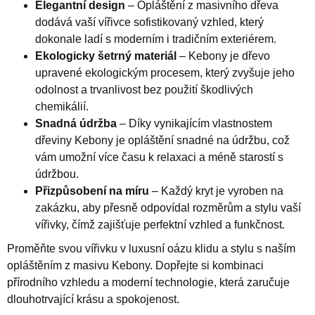
Elegantní design
– Opláštění z masivního dřeva
dodává vaší vířivce sofistikovaný vzhled, který
dokonale ladí s moderním i tradičním exteriérem.
Ekologicky šetrný materiál
– Kebony je dřevo
upravené ekologickým procesem, který zvyšuje jeho
odolnost a trvanlivost bez použití škodlivých
chemikálií.
Snadná údržba
– Díky vynikajícím vlastnostem
dřeviny Kebony je opláštění snadné na údržbu, což
vám umožní více času k relaxaci a méně starostí s
údržbou.
Přizpůsobení na míru
– Každý kryt je vyroben na
zakázku, aby přesně odpovídal rozměrům a stylu vaší
vířivky, čímž zajišťuje perfektní vzhled a funkčnost.
Proměňte svou vířivku v luxusní oázu klidu a stylu s naším
opláštěním z masivu Kebony. Dopřejte si kombinaci
přírodního vzhledu a moderní technologie, která zaručuje
dlouhotrvající krásu a spokojenost.