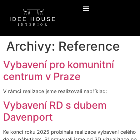
Archivy:
Reference
Vybavení pro komunitní
centrum v Praze
V rámci realizace jsme realizovali například:
Vybavení RD s dubem
Davenport
Ke konci roku 2025 probíhala realizace vybavení celého
domu nábytkem. Připravovali jsme od 3D vizualizace po